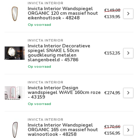
INVICTA INTERIOR
Invicta Interior Wandspiegel
€149,08
ORGANIC 120 cm massief hout
€139,95
eikenhoutlook - 48248
Op voorraad
INVICTA INTERIOR
Invicta Interior Decoratieve
spiegel SNAKE L 50cm
€152,35
goudkleurig metalen
slangenbeeld - 45786
Op voorraad
INVICTA INTERIOR
Invicta Interior Design
wandspiegel WAVE 160cm roze
€274,95
- 43159
Op voorraad
INVICTA INTERIOR
Invicta Interior Wandspiegel
€170,66
ORGANIC 165 cm massief hout
€156,95
walnootlook - 48258