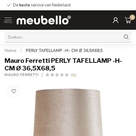
De
beste
service van Nederland
0
MENU
Home
/
PERLY TAFELLAMP -H- CM Ø 36,5X68,5
Mauro Ferretti PERLY TAFELLAMP -H-
CM Ø 36,5X68,5
(0)
MAURO FERRETTI