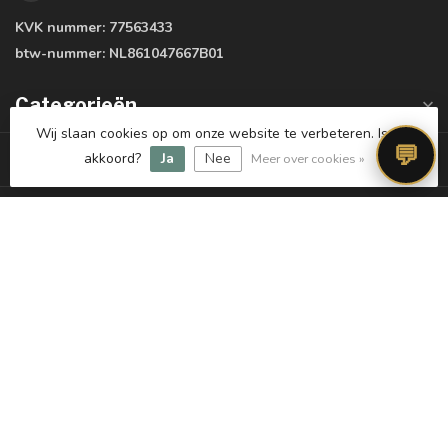
KVK nummer:
77563433
btw-nummer:
NL861047667B01
Categorieën
Wij slaan cookies op om onze website te verbeteren. Is dat
💬
Informatie
akkoord?
Ja
Nee
Meer over cookies »
Mijn account
€