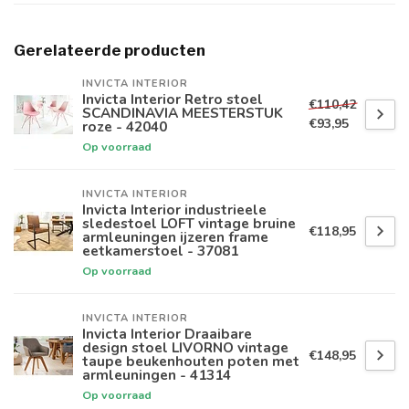
Gerelateerde producten
INVICTA INTERIOR
Invicta Interior Retro stoel
€110,42
SCANDINAVIA MEESTERSTUK
€93,95
roze - 42040
Op voorraad
INVICTA INTERIOR
Invicta Interior industrieele
sledestoel LOFT vintage bruine
€118,95
armleuningen ijzeren frame
eetkamerstoel - 37081
Op voorraad
INVICTA INTERIOR
Invicta Interior Draaibare
design stoel LIVORNO vintage
€148,95
taupe beukenhouten poten met
armleuningen - 41314
Op voorraad