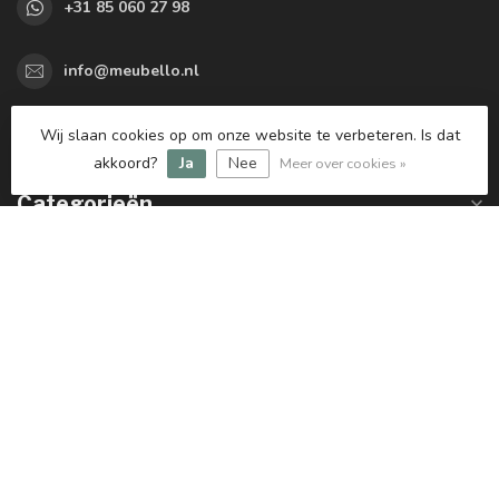
+31 85 060 27 98
info@meubello.nl
KVK nummer:
77563433
Wij slaan cookies op om onze website te verbeteren. Is dat
btw-nummer:
NL861047667B01
akkoord?
Ja
Nee
Meer over cookies »
Categorieën
Informatie
Mijn account
€