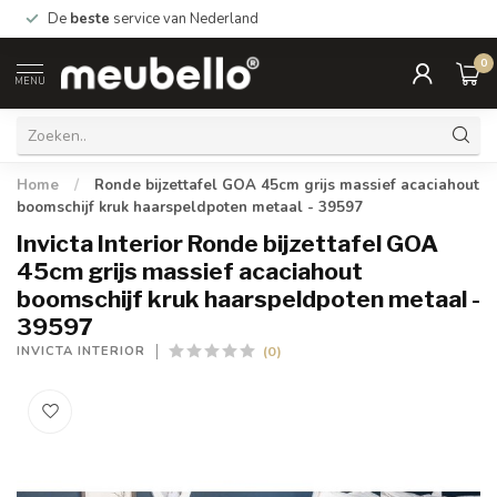
De
beste
service van Nederland
0
MENU
Home
/
Ronde bijzettafel GOA 45cm grijs massief acaciahout
boomschijf kruk haarspeldpoten metaal - 39597
Invicta Interior Ronde bijzettafel GOA
45cm grijs massief acaciahout
boomschijf kruk haarspeldpoten metaal -
39597
(0)
INVICTA INTERIOR