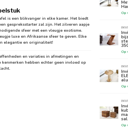
Me
Ha
belstuk
Op 
fel is een blikvanger in elke kamer. Het biedt
en gespreksstarter zal zijn. Het zilveren aapje
INV
itnodigende sfeer met een vleugje exotisme.
Inv
eugje luxe en Afrikaanse sfeer te geven. Elke
bi
ste
 elegantie en originaliteit!
35
Op 
neffenheden en variaties in afmetingen en
e kenmerken hebben echter geen invloed op
INV
acht.
Inv
EL
al
Op 
INV
Inv
ku
ma
sal
Op 