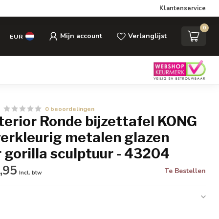
Klantenservice
0
Mijn account
Verlanglijst
EUR
0 beoordelingen
nterior Ronde bijzettafel KONG
verkleurig metalen glazen
 gorilla sculptuur - 43204
,95
Te Bestellen
Incl. btw