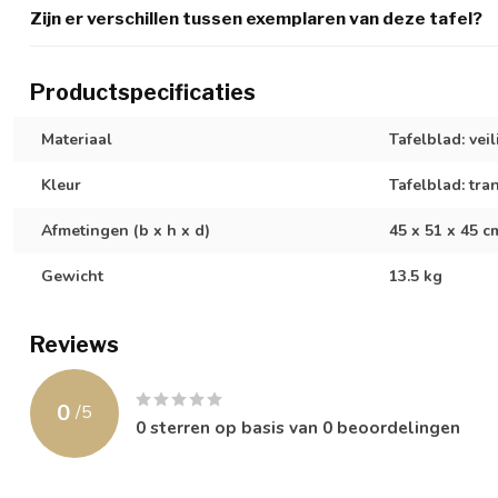
Zijn er verschillen tussen exemplaren van deze tafel?
Productspecificaties
Materiaal
Tafelblad: vei
Kleur
Tafelblad: tra
Afmetingen (b x h x d)
45 x 51 x 45 c
Gewicht
13.5 kg
Reviews
0
/
5
0
sterren op basis van
0
beoordelingen