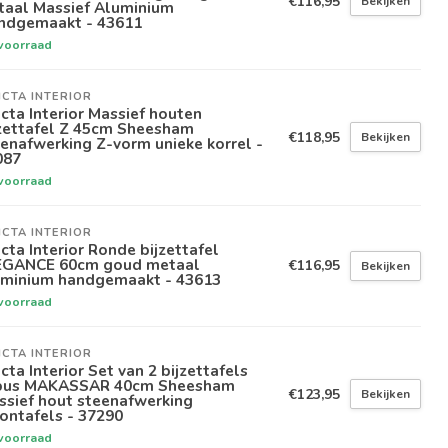
€116,95
Bekijken
taal Massief Aluminium
ndgemaakt - 43611
voorraad
ICTA INTERIOR
icta Interior Massief houten
jzettafel Z 45cm Sheesham
€118,95
Bekijken
enafwerking Z-vorm unieke korrel -
087
voorraad
ICTA INTERIOR
icta Interior Ronde bijzettafel
EGANCE 60cm goud metaal
€116,95
Bekijken
uminium handgemaakt - 43613
voorraad
ICTA INTERIOR
icta Interior Set van 2 bijzettafels
bus MAKASSAR 40cm Sheesham
€123,95
Bekijken
ssief hout steenafwerking
ontafels - 37290
voorraad