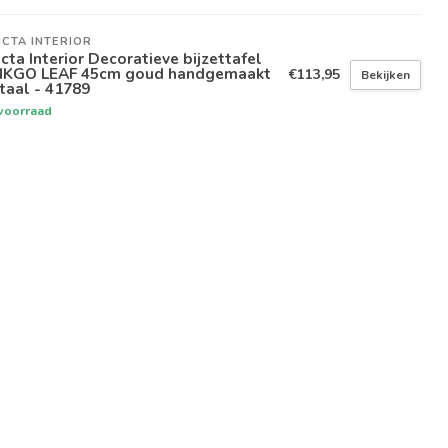
ICTA INTERIOR
icta Interior Decoratieve bijzettafel
NKGO LEAF 45cm goud handgemaakt
€113,95
Bekijken
taal - 41789
voorraad