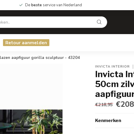
De
beste
service van Nederland
Retour aanmelden
azen aapfiguur gorilla sculptuur - 43204
INVICTA INTERIOR
Invicta I
50cm zil
aapfiguur
€208
€218,95
Kenmerken