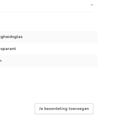
ligheidsglas
nsparant
m
Je beoordeling toevoegen