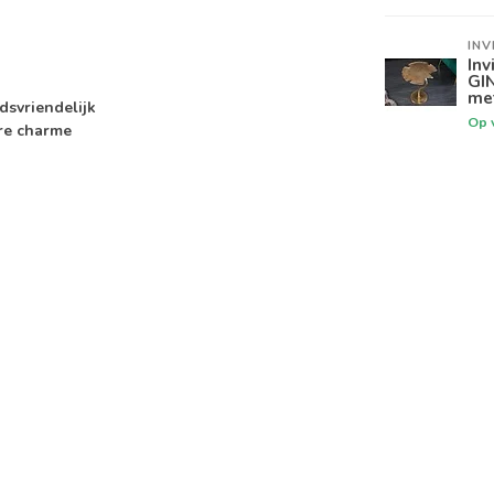
INV
Inv
GI
me
dsvriendelijk
Op 
ere charme