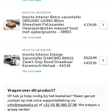
INVICTA INTERIOR
Invicta Interior Retro salontafel
ORGANIC LIVING 80cm
Sheesham Palissander
€278,95
Haarspeldpoten massief hout
met opbergruimte - 38901
Op voorraad
INVICTA INTERIOR
Invicta Interior Design
€522,90
Salontafel DANCING RINGS
Zwart Grijs Rond Draaibaar
€439,95
Keramisch Metaal - 44316
Op voorraad
Vragen over dit product?
Of heb je hulp nodig bij het bestellen? Neem gerust
contact op met onze supportafdeling via
info@meubello.nl
of
+31 (0) 85 060 27 98
. We helpen u
graag verder!