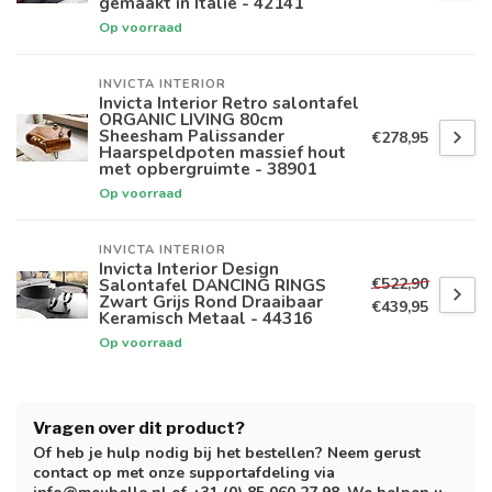
gemaakt in Italie - 42141
Op voorraad
INVICTA INTERIOR
Invicta Interior Retro salontafel
ORGANIC LIVING 80cm
Sheesham Palissander
€278,95
Haarspeldpoten massief hout
met opbergruimte - 38901
Op voorraad
INVICTA INTERIOR
Invicta Interior Design
€522,90
Salontafel DANCING RINGS
Zwart Grijs Rond Draaibaar
€439,95
Keramisch Metaal - 44316
Op voorraad
Vragen over dit product?
Of heb je hulp nodig bij het bestellen? Neem gerust
contact op met onze supportafdeling via