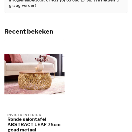
info@meubello.nl
of
+31 (0) 85 060 27 98
. We helpen u
graag verder!
Recent bekeken
INVICTA INTERIOR
Ronde salontafel
ABSTRACT LEAF 75cm
goud metaal