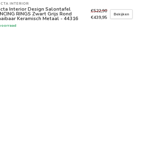
ICTA INTERIOR
icta Interior Design Salontafel
€522,90
NCING RINGS Zwart Grijs Rond
Bekijken
€439,95
aibaar Keramisch Metaal - 44316
voorraad