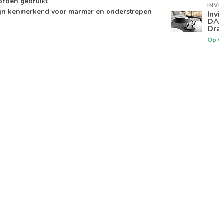
orden gebruikt
INV
zijn kenmerkend voor marmer en onderstrepen
Inv
DA
Dra
Op 