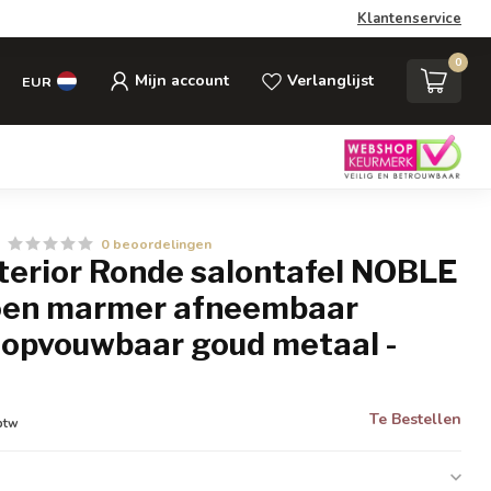
Klantenservice
0
Mijn account
Verlanglijst
EUR
0 beoordelingen
nterior Ronde salontafel NOBLE
oen marmer afneembaar
d opvouwbaar goud metaal -
Te Bestellen
 btw