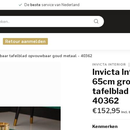
De
beste
service van Nederland
Retour aanmelden
aar tafelblad opvouwbaar goud metaal - 40362
INVICTA INTERIOR
Invicta I
65cm gr
tafelbla
40362
€152,95
Incl.
Kenmerken