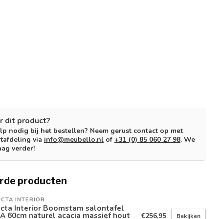
r dit product?
lp nodig bij het bestellen? Neem gerust contact op met
tafdeling via
info@meubello.nl
of
+31 (0) 85 060 27 98
. We
aag verder!
rde producten
ICTA INTERIOR
icta Interior Boomstam salontafel
A 60cm naturel acacia massief hout
€256,95
Bekijken