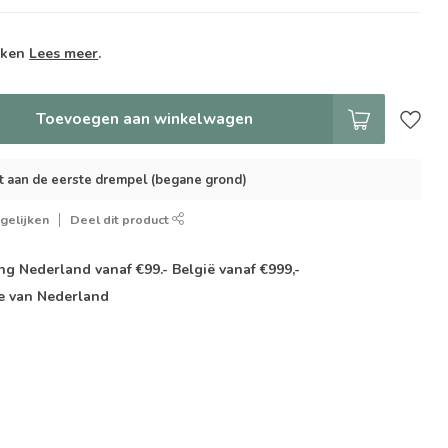
weken
Lees meer
.
Toevoegen aan winkelwagen
t aan de eerste drempel (begane grond)
gelijken
Deel dit product
g Nederland vanaf €99.- België vanaf €999,-
e van Nederland