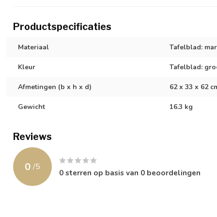
Productspecificaties
Materiaal
Tafelblad: ma
Kleur
Tafelblad: gr
Afmetingen (b x h x d)
62 x 33 x 62 c
Gewicht
16.3 kg
Reviews
0
/
5
0
sterren op basis van
0
beoordelingen