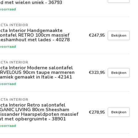
d met wielen uniek - 36793
voorraad
ICTA INTERIOR
icta Interior Handgemaakte
lontafel RETRO 100cm massief
€247,95
Bekijken
eeshamhout met lades - 40278
voorraad
ICTA INTERIOR
icta Interior Moderne salontafel
RVELOUS 90cm taupe marmeren
€323,95
Bekijken
amiek gemaakt in Italie - 42141
voorraad
ICTA INTERIOR
icta Interior Retro salontafel
GANIC LIVING 80cm Sheesham
€278,95
Bekijken
lissander Haarspeldpoten massief
ut met opbergruimte - 38901
voorraad