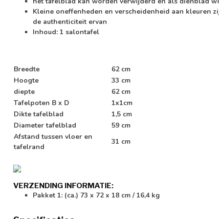
het tafelblad kan worden verwijderd en als dienblad w
Kleine oneffenheden en verscheidenheid aan kleuren 
de authenticiteit ervan
Inhoud: 1 salontafel
Breedte
62 cm
Hoogte
33 cm
diepte
62 cm
Tafelpoten B x D
1x1cm
Dikte tafelblad
1,5 cm
Diameter tafelblad
59 cm
Afstand tussen vloer en
31 cm
tafelrand
VERZENDING INFORMATIE:
Pakket 1: (ca.) 73 x 72 x 18 cm / 16,4 kg