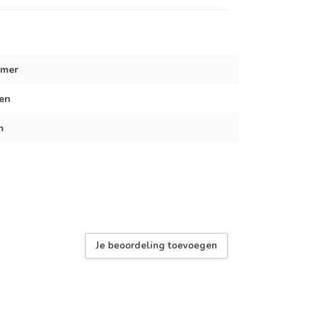
rmer
oen
m
Je beoordeling toevoegen