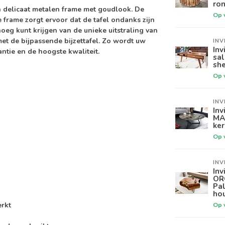
ron
 delicaat metalen frame met goudlook. De
Op 
frame zorgt ervoor dat de tafel ondanks zijn
oeg kunt krijgen van de unieke uitstraling van
et de bijpassende bijzettafel. Zo wordt uw
INV
Inv
tie en de hoogste kwaliteit.
sa
sh
Op 
INV
Inv
MA
ker
Op 
INV
Inv
OR
Pa
ho
erkt
Op 