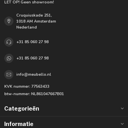
LET OP! Geen showroom!
Cruquiuskade 251,
1018 AM Amsterdam
Nederland
+31 85 060 27 98
+31 85 060 27 98
info@meubello.nl
KVK nummer:
77563433
btw-nummer:
NL861047667B01
Categorieën
Informatie