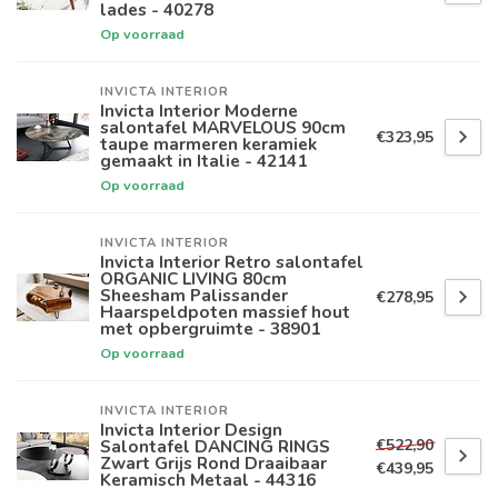
lades - 40278
Op voorraad
INVICTA INTERIOR
Invicta Interior Moderne
salontafel MARVELOUS 90cm
€323,95
taupe marmeren keramiek
gemaakt in Italie - 42141
Op voorraad
INVICTA INTERIOR
Invicta Interior Retro salontafel
ORGANIC LIVING 80cm
Sheesham Palissander
€278,95
Haarspeldpoten massief hout
met opbergruimte - 38901
Op voorraad
INVICTA INTERIOR
Invicta Interior Design
€522,90
Salontafel DANCING RINGS
Zwart Grijs Rond Draaibaar
€439,95
Keramisch Metaal - 44316