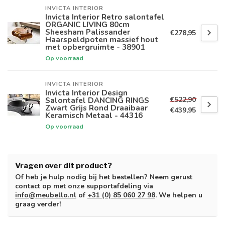
INVICTA INTERIOR
Invicta Interior Retro salontafel
ORGANIC LIVING 80cm
Sheesham Palissander
€278,95
Haarspeldpoten massief hout
met opbergruimte - 38901
Op voorraad
INVICTA INTERIOR
Invicta Interior Design
€522,90
Salontafel DANCING RINGS
Zwart Grijs Rond Draaibaar
€439,95
Keramisch Metaal - 44316
Op voorraad
Vragen over dit product?
Of heb je hulp nodig bij het bestellen? Neem gerust
contact op met onze supportafdeling via
info@meubello.nl
of
+31 (0) 85 060 27 98
. We helpen u
graag verder!