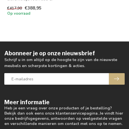
retouren tot 20% korting
€388,95
€417,90
levertijd 1/2 wek...
Op voorraad
Abonneer je op onze nieuwsbrief
Schrijf u in om altijd op de hoogte te zijn van de nieuwste
meubels en scherpste kortingen & acties.
Meer informatie
Heb je een vraag over onze producten of je bestelling?
Bekijk dan ook eens onze klantenservicepagina. Je vindt hier
onze bedrijfsgegevens, antwoorden op veelgestelde vragen
en verschillende manieren om contact met ons op te nemen.