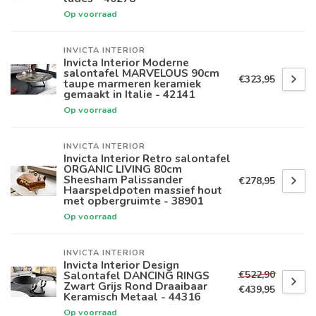
Op voorraad
INVICTA INTERIOR
Invicta Interior Moderne
salontafel MARVELOUS 90cm
€323,95
taupe marmeren keramiek
gemaakt in Italie - 42141
Op voorraad
INVICTA INTERIOR
Invicta Interior Retro salontafel
ORGANIC LIVING 80cm
Sheesham Palissander
€278,95
Haarspeldpoten massief hout
met opbergruimte - 38901
Op voorraad
INVICTA INTERIOR
Invicta Interior Design
€522,90
Salontafel DANCING RINGS
Zwart Grijs Rond Draaibaar
€439,95
Keramisch Metaal - 44316
Op voorraad