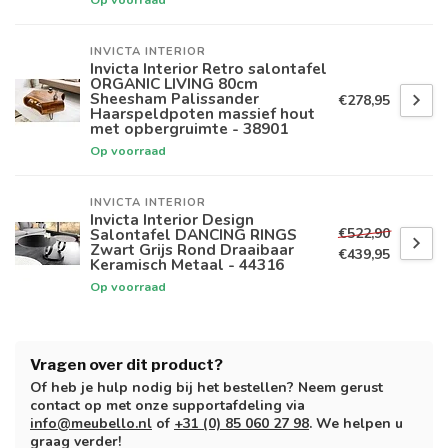
INVICTA INTERIOR
Invicta Interior Retro salontafel
ORGANIC LIVING 80cm
Sheesham Palissander
€278,95
Haarspeldpoten massief hout
met opbergruimte - 38901
Op voorraad
INVICTA INTERIOR
Invicta Interior Design
€522,90
Salontafel DANCING RINGS
Zwart Grijs Rond Draaibaar
€439,95
Keramisch Metaal - 44316
Op voorraad
Vragen over dit product?
Of heb je hulp nodig bij het bestellen? Neem gerust
contact op met onze supportafdeling via
info@meubello.nl
of
+31 (0) 85 060 27 98
. We helpen u
graag verder!