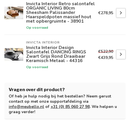
Invicta Interior Retro salontafel
ORGANIC LIVING 80cm
Sheesham Palissander
€278,95
Haarspeldpoten massief hout
met opbergruimte - 38901
Op voorraad
INVICTA INTERIOR
Invicta Interior Design
€522,90
Salontafel DANCING RINGS
Zwart Grijs Rond Draaibaar
€439,95
Keramisch Metaal - 44316
Op voorraad
Vragen over dit product?
Of heb je hulp nodig bij het bestellen? Neem gerust
contact op met onze supportafdeling via
info@meubello.nl
of
+31 (0) 85 060 27 98
. We helpen u
graag verder!