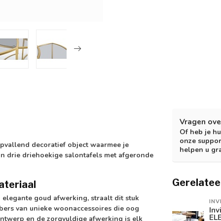
Vragen ove
Of heb je hu
onze suppor
opvallend decoratief object waarmee je
helpen u gr
van drie driehoekige salontafels met afgeronde
Gerelatee
ateriaal
 elegante goud afwerking, straalt dit stuk
INV
hebbers van unieke woonaccessoires die oog
Inv
EL
ntwerp en de zorgvuldige afwerking is elk