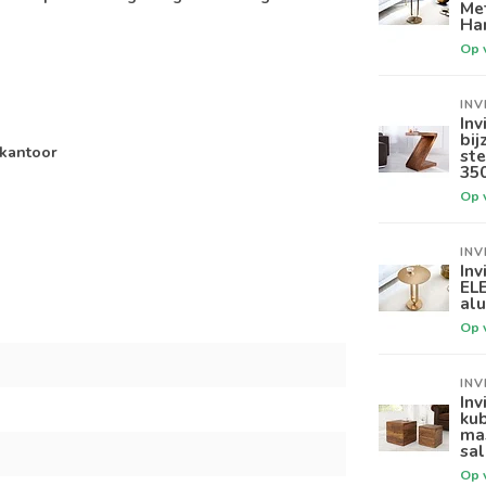
Me
Ha
Op 
INV
Inv
bi
 kantoor
ste
35
Op 
INV
Inv
EL
al
Op 
INV
Inv
ku
ma
sal
Op 