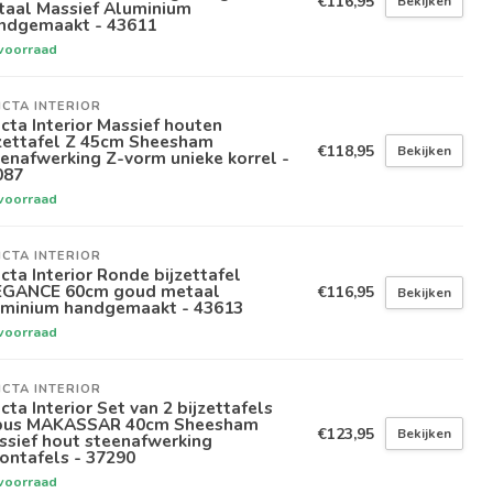
€116,95
Bekijken
taal Massief Aluminium
ndgemaakt - 43611
voorraad
ICTA INTERIOR
icta Interior Massief houten
jzettafel Z 45cm Sheesham
€118,95
Bekijken
enafwerking Z-vorm unieke korrel -
087
voorraad
ICTA INTERIOR
icta Interior Ronde bijzettafel
EGANCE 60cm goud metaal
€116,95
Bekijken
uminium handgemaakt - 43613
voorraad
ICTA INTERIOR
icta Interior Set van 2 bijzettafels
bus MAKASSAR 40cm Sheesham
€123,95
Bekijken
ssief hout steenafwerking
ontafels - 37290
voorraad