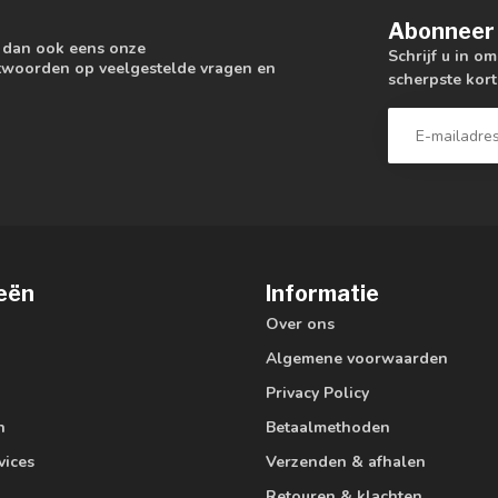
Abonneer 
k dan ook eens onze
Schrijf u in o
antwoorden op veelgestelde vragen en
scherpste kort
eën
Informatie
Over ons
Algemene voorwaarden
Privacy Policy
n
Betaalmethoden
vices
Verzenden & afhalen
Retouren & klachten