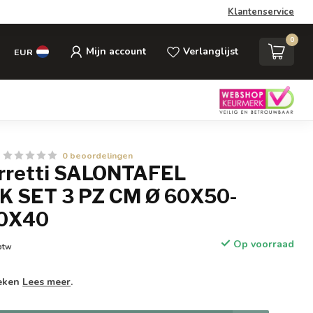
Klantenservice
0
Mijn account
Verlanglijst
EUR
0 beoordelingen
rretti SALONTAFEL
 SET 3 PZ CM Ø 60X50-
0X40
Op voorraad
 btw
weken
Lees meer
.