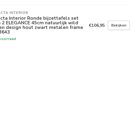
ICTA INTERIOR
icta Interior Ronde bijzettafels set
 2 ELEGANCE 45cm natuurlijk wild
€106,95
Bekijken
en design hout zwart metalen frame
3643
voorraad