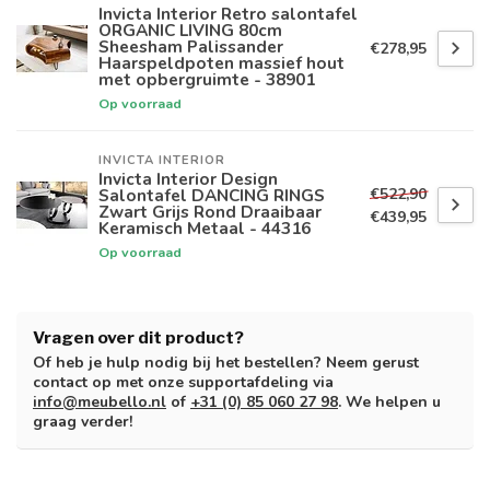
Invicta Interior Retro salontafel
ORGANIC LIVING 80cm
Sheesham Palissander
€278,95
Haarspeldpoten massief hout
met opbergruimte - 38901
Op voorraad
INVICTA INTERIOR
Invicta Interior Design
€522,90
Salontafel DANCING RINGS
Zwart Grijs Rond Draaibaar
€439,95
Keramisch Metaal - 44316
Op voorraad
Vragen over dit product?
Of heb je hulp nodig bij het bestellen? Neem gerust
contact op met onze supportafdeling via
info@meubello.nl
of
+31 (0) 85 060 27 98
. We helpen u
graag verder!