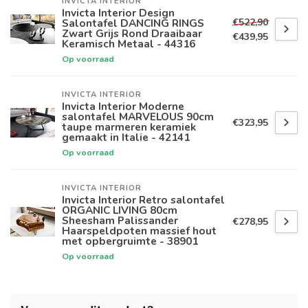
INVICTA INTERIOR
Invicta Interior Design
€522,90
Salontafel DANCING RINGS
Zwart Grijs Rond Draaibaar
€439,95
Keramisch Metaal - 44316
Op voorraad
INVICTA INTERIOR
Invicta Interior Moderne
salontafel MARVELOUS 90cm
€323,95
taupe marmeren keramiek
gemaakt in Italie - 42141
Op voorraad
INVICTA INTERIOR
Invicta Interior Retro salontafel
ORGANIC LIVING 80cm
Sheesham Palissander
€278,95
Haarspeldpoten massief hout
met opbergruimte - 38901
Op voorraad