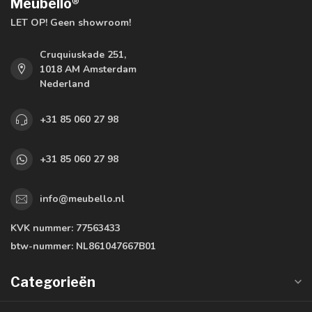
Meubello®
LET OP! Geen showroom!
Cruquiuskade 251,
1018 AM Amsterdam
Nederland
+31 85 060 27 98
+31 85 060 27 98
info@meubello.nl
KVK nummer:
77563433
btw-nummer:
NL861047667B01
Categorieën