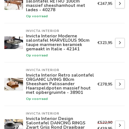
salontafel RETRO 100cm
€247,95
massief sheeshamhout met
lades - 40278
Op voorraad
INVICTA INTERIOR
Invicta Interior Moderne
salontafel MARVELOUS 90cm
€323,95
taupe marmeren keramiek
gemaakt in Italie - 42141
Op voorraad
INVICTA INTERIOR
Invicta Interior Retro salontafel
ORGANIC LIVING 80cm
Sheesham Palissander
€278,95
Haarspeldpoten massief hout
met opbergruimte - 38901
Op voorraad
INVICTA INTERIOR
Invicta Interior Design
€522,90
Salontafel DANCING RINGS
Zwart Grijs Rond Draaibaar
€439,95