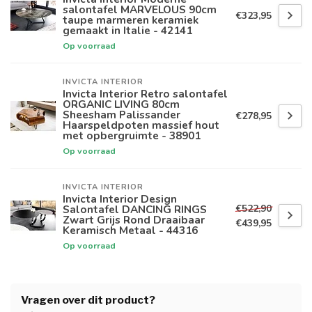
salontafel MARVELOUS 90cm
€323,95
taupe marmeren keramiek
gemaakt in Italie - 42141
Op voorraad
INVICTA INTERIOR
Invicta Interior Retro salontafel
ORGANIC LIVING 80cm
Sheesham Palissander
€278,95
Haarspeldpoten massief hout
met opbergruimte - 38901
Op voorraad
INVICTA INTERIOR
Invicta Interior Design
€522,90
Salontafel DANCING RINGS
Zwart Grijs Rond Draaibaar
€439,95
Keramisch Metaal - 44316
Op voorraad
Vragen over dit product?