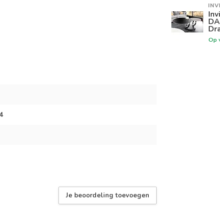
INV
Inv
DA
Dra
Op 
4
Je beoordeling toevoegen