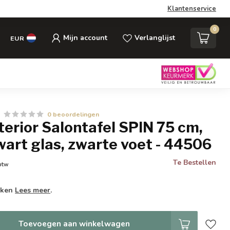
Klantenservice
0
Mijn account
Verlanglijst
EUR
0 beoordelingen
nterior Salontafel SPIN 75 cm,
art glas, zwarte voet - 44506
Te Bestellen
 btw
weken
Lees meer
.
Toevoegen aan winkelwagen