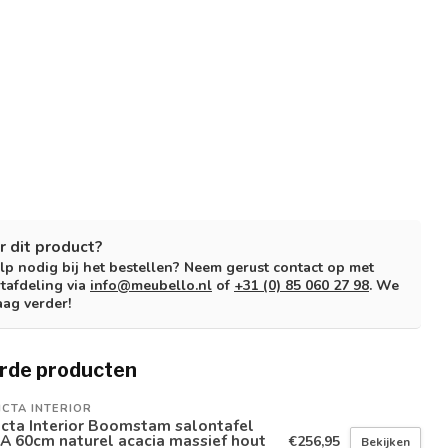
r dit product?
lp nodig bij het bestellen? Neem gerust contact op met
tafdeling via
info@meubello.nl
of
+31 (0) 85 060 27 98
. We
aag verder!
rde producten
ICTA INTERIOR
icta Interior Boomstam salontafel
A 60cm naturel acacia massief hout
€256,95
Bekijken