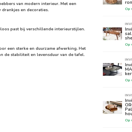
ron
ebbers van modern interieur. Met een
Op 
 drankjes en decoraties.
INV
Inv
loos past bij verschillende interieurstijlen.
sa
sh
Op 
 voor een sterke en duurzame afwerking. Het
 de stabiliteit en levensduur van de tafel.
INV
Inv
MA
ker
Op 
INV
Inv
OR
Pa
ho
Op 