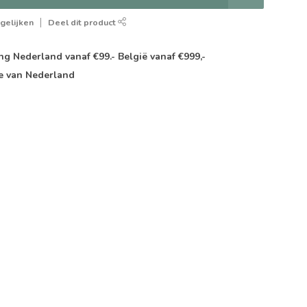
gelijken
Deel dit product
g Nederland vanaf €99.- België vanaf €999,-
e van Nederland