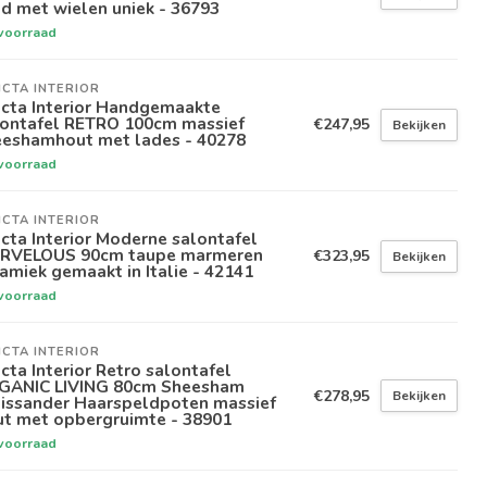
d met wielen uniek - 36793
voorraad
ICTA INTERIOR
icta Interior Handgemaakte
lontafel RETRO 100cm massief
€247,95
Bekijken
eeshamhout met lades - 40278
voorraad
ICTA INTERIOR
icta Interior Moderne salontafel
RVELOUS 90cm taupe marmeren
€323,95
Bekijken
amiek gemaakt in Italie - 42141
voorraad
ICTA INTERIOR
icta Interior Retro salontafel
GANIC LIVING 80cm Sheesham
€278,95
Bekijken
lissander Haarspeldpoten massief
ut met opbergruimte - 38901
voorraad