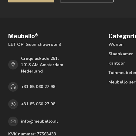
Meubello®
Categori
LET OP! Geen showroom!
Wonen
Slaapkamer
Cruquiuskade 251,
Kantoor
1018 AM Amsterdam
Nederland
Tuinmeubele
Meubello ser
+31 85 060 27 98
+31 85 060 27 98
info@meubello.nl
KVK nummer:
77563433