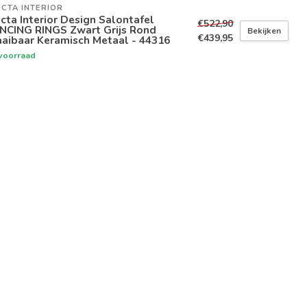
ICTA INTERIOR
icta Interior Design Salontafel
€522,90
NCING RINGS Zwart Grijs Rond
Bekijken
€439,95
aibaar Keramisch Metaal - 44316
voorraad