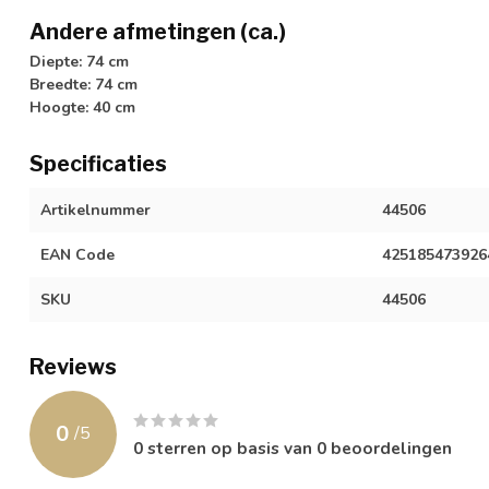
Andere afmetingen (ca.)
Diepte: 74 cm
Breedte: 74 cm
Hoogte: 40 cm
Specificaties
Artikelnummer
44506
EAN Code
425185473926
SKU
44506
Reviews
0
/
5
0
sterren op basis van
0
beoordelingen