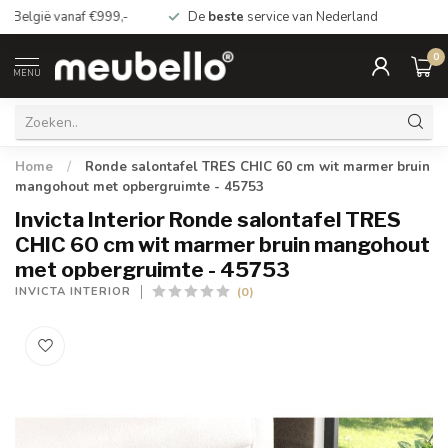
*Gratis
bezorging Nederland vanaf €99.- België vanaf €999,-
0
MENU
Home
/
Ronde salontafel TRES CHIC 60 cm wit marmer bruin
mangohout met opbergruimte - 45753
Invicta Interior Ronde salontafel TRES
CHIC 60 cm wit marmer bruin mangohout
met opbergruimte - 45753
(0)
INVICTA INTERIOR