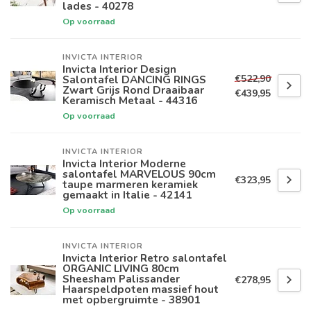
lades - 40278
Op voorraad
INVICTA INTERIOR
Invicta Interior Design
€522,90
Salontafel DANCING RINGS
Zwart Grijs Rond Draaibaar
€439,95
Keramisch Metaal - 44316
Op voorraad
INVICTA INTERIOR
Invicta Interior Moderne
salontafel MARVELOUS 90cm
€323,95
taupe marmeren keramiek
gemaakt in Italie - 42141
Op voorraad
INVICTA INTERIOR
Invicta Interior Retro salontafel
ORGANIC LIVING 80cm
Sheesham Palissander
€278,95
Haarspeldpoten massief hout
met opbergruimte - 38901