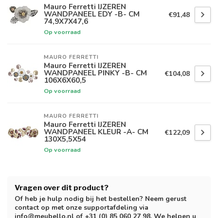
Mauro Ferretti IJZEREN
WANDPANEEL EDY -B- CM
€91,48
74,9X7X47,6
Op voorraad
MAURO FERRETTI
Mauro Ferretti IJZEREN
WANDPANEEL PINKY -B- CM
€104,08
106X6X60,5
Op voorraad
MAURO FERRETTI
Mauro Ferretti IJZEREN
WANDPANEEL KLEUR -A- CM
€122,09
130X5,5X54
Op voorraad
Vragen over dit product?
Of heb je hulp nodig bij het bestellen? Neem gerust
contact op met onze supportafdeling via
info@meubello.nl
of
+31 (0) 85 060 27 98
. We helpen u