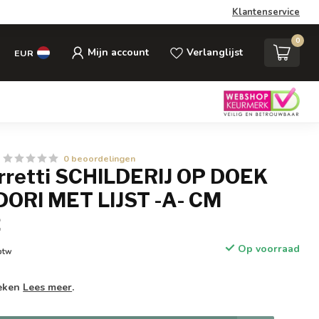
Klantenservice
0
Mijn account
Verlanglijst
EUR
0 beoordelingen
rretti SCHILDERIJ OP DOEK
ORI MET LIJST -A- CM
2
Op voorraad
 btw
weken
Lees meer
.