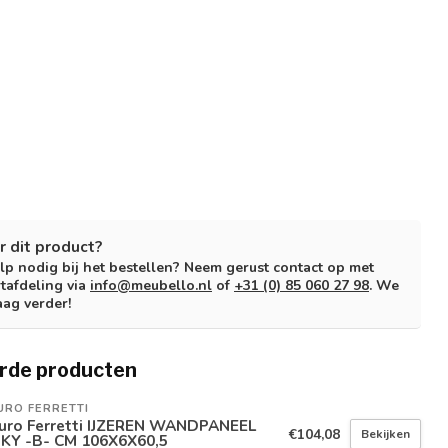
r dit product?
lp nodig bij het bestellen? Neem gerust contact op met
tafdeling via
info@meubello.nl
of
+31 (0) 85 060 27 98
. We
aag verder!
rde producten
URO FERRETTI
uro Ferretti IJZEREN WANDPANEEL
€104,08
Bekijken
NKY -B- CM 106X6X60,5