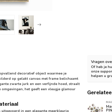
Vragen ove
Of heb je hu
onze suppor
n opvallend decoratief object waarmee je
helpen u gr
childerd op gelakt canvas met frame belichaamt
ante zwarte jurk en een verfijnde hoed, straalt
nde omgevingen, het geeft een vleugje glamour
Gerelatee
MA
ateriaal
Ma
PI
n uitgevoerd in een elegante meerkleurig