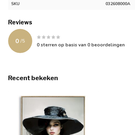
SKU
032608000A
Reviews
0
/
5
0
sterren op basis van
0
beoordelingen
Recent bekeken