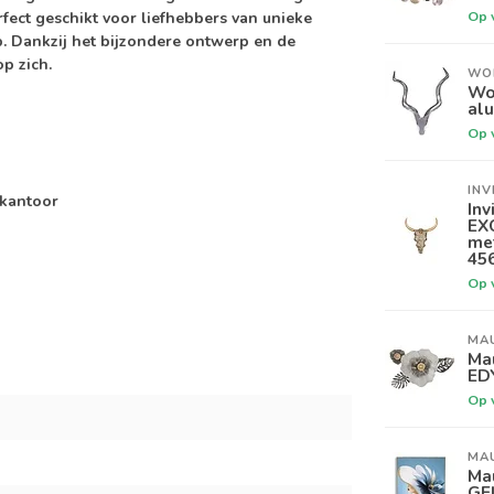
Op 
Perfect geschikt voor liefhebbers van unieke
 Dankzij het bijzondere ontwerp en de
p zich.
WO
Wo
alu
Op 
INV
 kantoor
Inv
EX
me
45
Op 
MA
Ma
ED
Op 
MA
Ma
GE