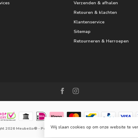
vices
Verzenden & afhalen
Retouren & klachten
Klantenservice
Sitemap
Retourneren & Herroepen
Wij slaan cookies op om onze website te ver
ght 2026 Meubello®
- Powered by
Lightspeed
-
Lightspeed design
by
Dyv