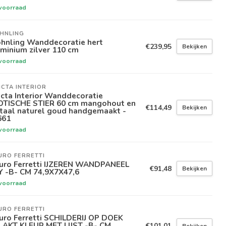
voorraad
HNLING
hnling Wanddecoratie hert
€239,95
Bekijken
minium zilver 110 cm
voorraad
ICTA INTERIOR
icta Interior Wanddecoratie
OTISCHE STIER 60 cm mangohout en
€114,49
Bekijken
taal naturel goud handgemaakt -
661
voorraad
URO FERRETTI
uro Ferretti IJZEREN WANDPANEEL
€91,48
Bekijken
Y -B- CM 74,9X7X47,6
voorraad
URO FERRETTI
uro Ferretti SCHILDERIJ OP DOEK
LAKT KLEUR MET LIJST -B- CM
€101,01
Bekijken