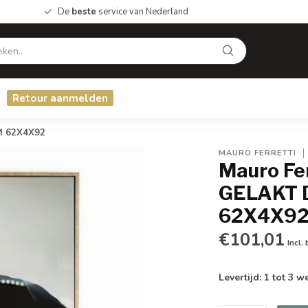
De
beste
service van Nederland
Retour aanmelden
M 62X4X92
MAURO FERRETTI
Mauro Fe
GELAKT D
62X4X9
€101,01
Incl.
Levertijd: 1 tot 3 