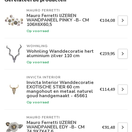
MAURO FERRETTI
Mauro Ferretti IJZEREN
WANDPANEEL PINKY -B- CM
€104,08
106X6X60,5
Op voorraad
WOHNLING
Wohnling Wanddecoratie hert
€239,95
aluminium zilver 110 cm
Op voorraad
INVICTA INTERIOR
Invicta Interior Wanddecoratie
EXOTISCHE STIER 60 cm
€114,49
mangohout en metaal naturel
goud handgemaakt - 45661
Op voorraad
MAURO FERRETTI
Mauro Ferretti IJZEREN
WANDPANEEL EDY -B- CM
€91,48
74,9X7X47,6