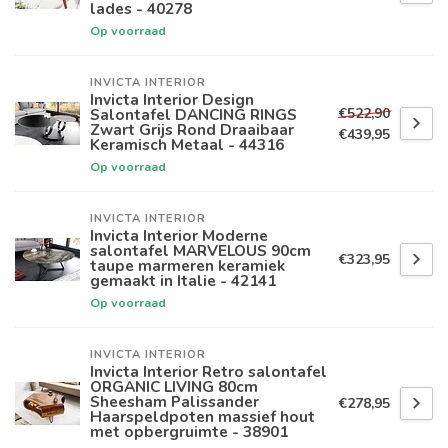
lades - 40278
Op voorraad
INVICTA INTERIOR
Invicta Interior Design
€522,90
Salontafel DANCING RINGS
Zwart Grijs Rond Draaibaar
€439,95
Keramisch Metaal - 44316
Op voorraad
INVICTA INTERIOR
Invicta Interior Moderne
salontafel MARVELOUS 90cm
€323,95
taupe marmeren keramiek
gemaakt in Italie - 42141
Op voorraad
INVICTA INTERIOR
Invicta Interior Retro salontafel
ORGANIC LIVING 80cm
Sheesham Palissander
€278,95
Haarspeldpoten massief hout
met opbergruimte - 38901