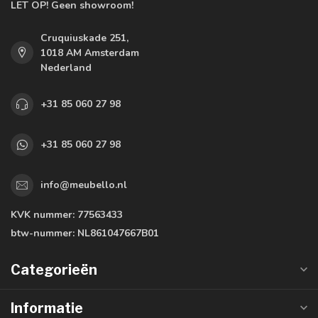
LET OP! Geen showroom!
Cruquiuskade 251,
1018 AM Amsterdam
Nederland
+31 85 060 27 98
+31 85 060 27 98
info@meubello.nl
KVK nummer:
77563433
btw-nummer:
NL861047667B01
Categorieën
Informatie