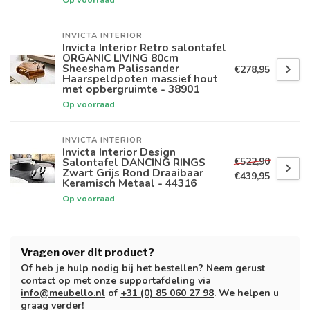
INVICTA INTERIOR
Invicta Interior Retro salontafel
ORGANIC LIVING 80cm
Sheesham Palissander
€278,95
Haarspeldpoten massief hout
met opbergruimte - 38901
Op voorraad
INVICTA INTERIOR
Invicta Interior Design
€522,90
Salontafel DANCING RINGS
Zwart Grijs Rond Draaibaar
€439,95
Keramisch Metaal - 44316
Op voorraad
Vragen over dit product?
Of heb je hulp nodig bij het bestellen? Neem gerust
contact op met onze supportafdeling via
info@meubello.nl
of
+31 (0) 85 060 27 98
. We helpen u
graag verder!