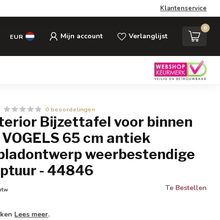
Klantenservice
0
Mijn account
Verlanglijst
EUR
0 beoordelingen
nterior Bijzettafel voor binnen
n VOGELS 65 cm antiek
bladontwerp weerbestendige
lptuur - 44846
Te Bestellen
 btw
weken
Lees meer
.