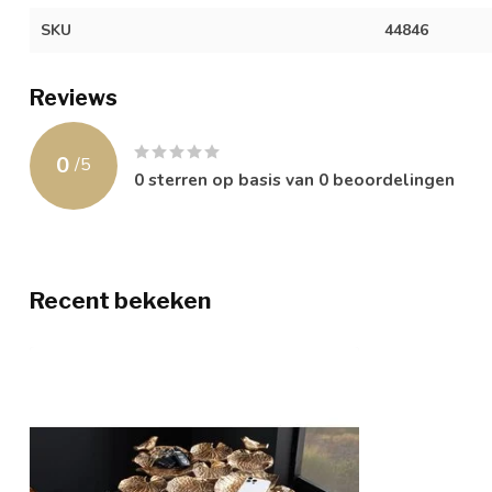
SKU
44846
Reviews
0
/
5
0
sterren op basis van
0
beoordelingen
Recent bekeken