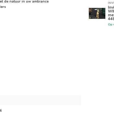
et de natuur in uw ambiance
INV
ders
Inv
WI
me
44
Op 
4