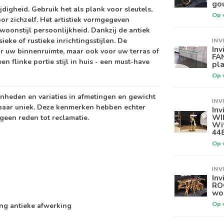
go
jdigheid. Gebruik het als plank voor sleutels,
Op 
or zichzelf. Het artistiek vormgegeven
 woonstijl persoonlijkheid. Dankzij de antiek
eke of rustieke inrichtingsstijlen. De
INV
Inv
r uw binnenruimte, maar ook voor uw terras of
FA
en flinke portie stijl in huis - een must-have
pla
Op 
enheden en variaties in afmetingen en gewicht
INV
baar uniek. Deze kenmerken hebben echter
Inv
WI
geen reden tot reclamatie.
Wi
44
Op 
INV
Inv
RO
wo
Op 
ng antieke afwerking