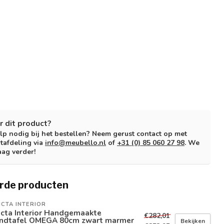
r dit product?
lp nodig bij het bestellen? Neem gerust contact op met
tafdeling via
info@meubello.nl
of
+31 (0) 85 060 27 98
. We
aag verder!
rde producten
ICTA INTERIOR
icta Interior Handgemaakte
€282,01
ndtafel OMEGA 80cm zwart marmer
Bekijken