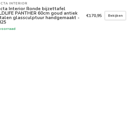
ICTA INTERIOR
icta Interior Ronde bijzettafel
LDLIFE PANTHER 60cm goud antiek
€170,95
Bekijken
talen glassculptuur handgemaakt -
825
voorraad