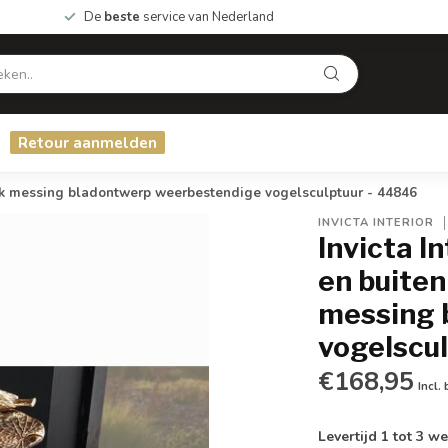
De
beste
service van Nederland
Retour aanmelden
iek messing bladontwerp weerbestendige vogelsculptuur - 44846
INVICTA INTERIOR
Invicta I
en buite
messing 
vogelscu
€168,95
Incl.
Levertijd 1 tot 3 