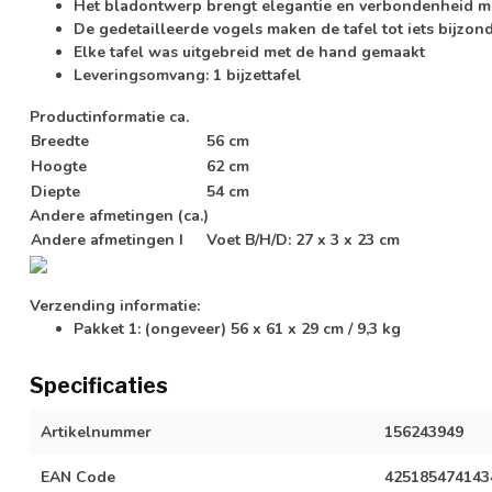
Het bladontwerp brengt elegantie en verbondenheid m
De gedetailleerde vogels maken de tafel tot iets bijzon
Elke tafel was uitgebreid met de hand gemaakt
Leveringsomvang: 1 bijzettafel
Productinformatie ca.
Breedte
56 cm
Hoogte
62 cm
Diepte
54 cm
Andere afmetingen (ca.)
Andere afmetingen I
Voet B/H/D: 27 x 3 x 23 cm
Verzending informatie:
Pakket 1: (ongeveer) 56 x 61 x 29 cm / 9,3 kg
Specificaties
Artikelnummer
156243949
EAN Code
425185474143