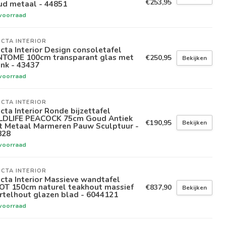
€253,95
ud metaal - 44851
voorraad
ICTA INTERIOR
icta Interior Design consoletafel
NTOME 100cm transparant glas met
€250,95
Bekijken
nk - 43437
voorraad
ICTA INTERIOR
icta Interior Ronde bijzettafel
LDLIFE PEACOCK 75cm Goud Antiek
€190,95
Bekijken
t Metaal Marmeren Pauw Sculptuur -
828
voorraad
ICTA INTERIOR
icta Interior Massieve wandtafel
OT 150cm naturel teakhout massief
€837,90
Bekijken
rtelhout glazen blad - 6044121
voorraad