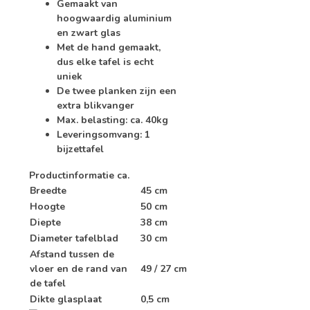
Gemaakt van
hoogwaardig aluminium
en zwart glas
Met de hand gemaakt,
dus elke tafel is echt
uniek
De twee planken zijn een
extra blikvanger
Max. belasting: ca. 40kg
Leveringsomvang: 1
bijzettafel
Productinformatie ca.
Breedte
45 cm
Hoogte
50 cm
Diepte
38 cm
Diameter tafelblad
30 cm
Afstand tussen de
vloer en de rand van
49 / 27 cm
de tafel
Dikte glasplaat
0,5 cm