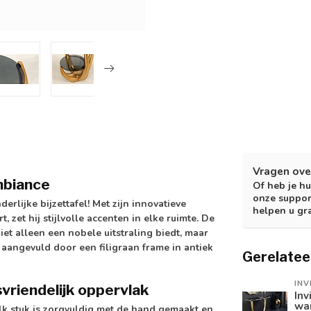
Vragen ove
mbiance
Of heb je hu
onze suppor
erlijke bijzettafel! Met zijn innovatieve
helpen u gr
zet hij stijlvolle accenten in elke ruimte. De
et alleen een nobele uitstraling biedt, maar
t aangevuld door een filigraan frame in antiek
Gerelatee
INV
riendelijk oppervlak
Inv
wa
lk stuk is zorgvuldig met de hand gemaakt en