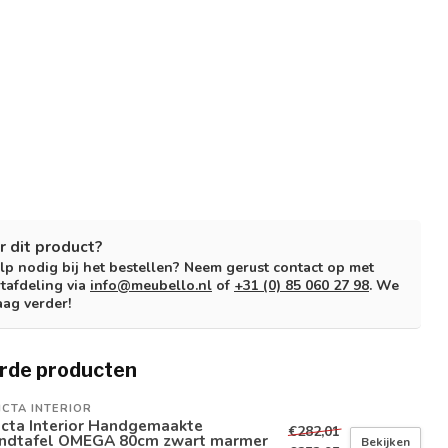
r dit product?
lp nodig bij het bestellen? Neem gerust contact op met
tafdeling via
info@meubello.nl
of
+31 (0) 85 060 27 98
. We
aag verder!
rde producten
ICTA INTERIOR
icta Interior Handgemaakte
€282,01
ndtafel OMEGA 80cm zwart marmer
Bekijken