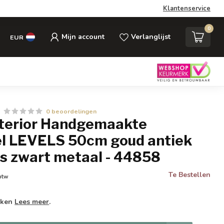
Klantenservice
0
Mijn account
Verlanglijst
EUR
0 beoordelingen
Interior Handgemaakte
fel LEVELS 50cm goud antiek
as zwart metaal - 44858
Te Bestellen
 btw
weken
Lees meer
.