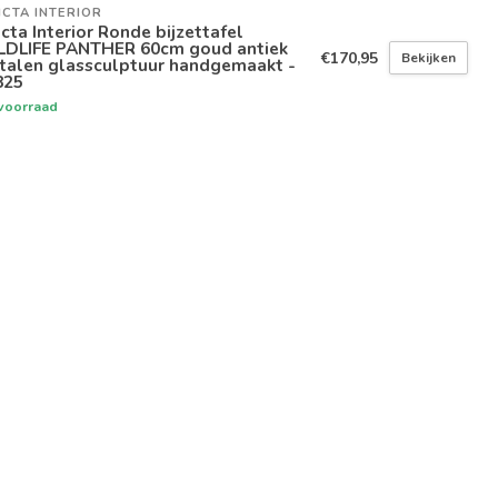
ICTA INTERIOR
icta Interior Ronde bijzettafel
LDLIFE PANTHER 60cm goud antiek
€170,95
Bekijken
talen glassculptuur handgemaakt -
825
voorraad