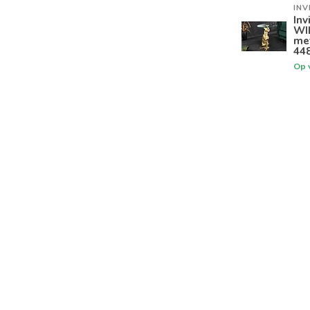
INV
Inv
WI
me
44
Op 