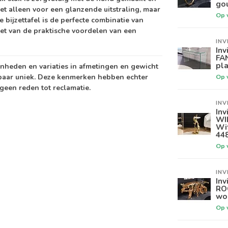
go
et alleen voor een glanzende uitstraling, maar
Op 
bijzettafel is de perfecte combinatie van
geniet van de praktische voordelen van een
INV
Inv
FA
pla
enheden en variaties in afmetingen en gewicht
baar uniek. Deze kenmerken hebben echter
Op 
geen reden tot reclamatie.
INV
Inv
WI
Wi
44
Op 
INV
Inv
RO
wo
Op 