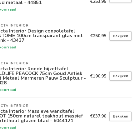
€253,95
ud metaal - 44851
voorraad
ICTA INTERIOR
icta Interior Design consoletafel
NTOME 100cm transparant glas met
€250,95
Bekijken
nk - 43437
voorraad
ICTA INTERIOR
icta Interior Ronde bijzettafel
LDLIFE PEACOCK 75cm Goud Antiek
€190,95
Bekijken
t Metaal Marmeren Pauw Sculptuur -
828
voorraad
ICTA INTERIOR
icta Interior Massieve wandtafel
OT 150cm naturel teakhout massief
€837,90
Bekijken
rtelhout glazen blad - 6044121
voorraad