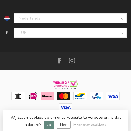
€
Wij slaan cookies op om onze website te verbeteren. Is dat
© Copyright 2026 Meubello®
- Powered by
Lightspeed
-
Lightspeed design
by
Dyvelopment
akkoord?
Ja
Nee
Meer over cookies »