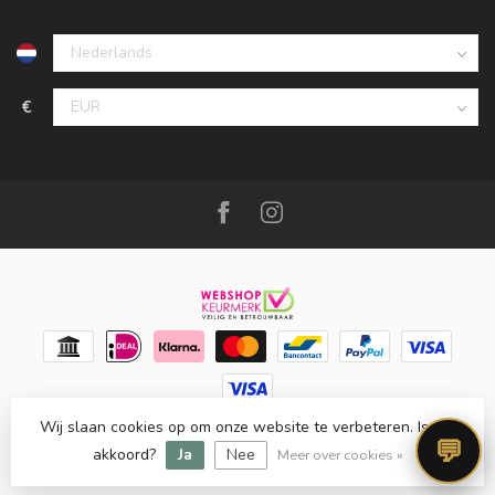
€
Wij slaan cookies op om onze website te verbeteren. Is dat
© Copyright 2026 Meubello®
- Powered by
Lightspeed
-
💬
Lightspeed design
by
Dyvelopment
akkoord?
Ja
Nee
Meer over cookies »