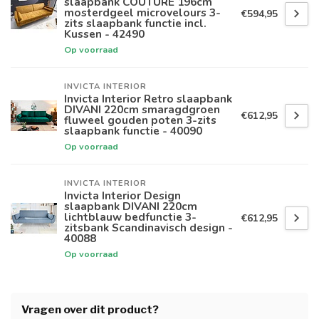
slaapbank COUTURE 196cm
mosterdgeel microvelours 3-
€594,95
zits slaapbank functie incl.
Kussen - 42490
Op voorraad
INVICTA INTERIOR
Invicta Interior Retro slaapbank
DIVANI 220cm smaragdgroen
€612,95
fluweel gouden poten 3-zits
slaapbank functie - 40090
Op voorraad
INVICTA INTERIOR
Invicta Interior Design
slaapbank DIVANI 220cm
lichtblauw bedfunctie 3-
€612,95
zitsbank Scandinavisch design -
40088
Op voorraad
Vragen over dit product?