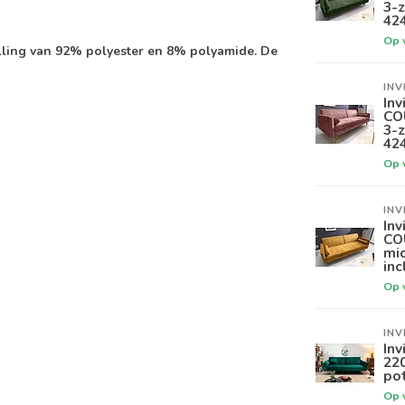
3-z
42
Op 
lling van 92% polyester en 8% polyamide. De
INV
Inv
CO
3-z
42
Op 
INV
Inv
CO
mic
inc
Op 
INV
Inv
22
pot
Op 