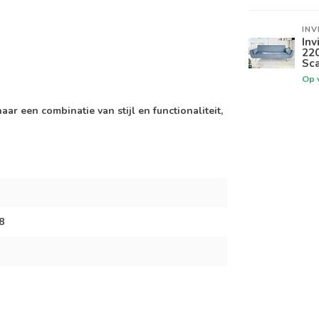
INV
Inv
220
Sca
Op 
ar een combinatie van stijl en functionaliteit,
8