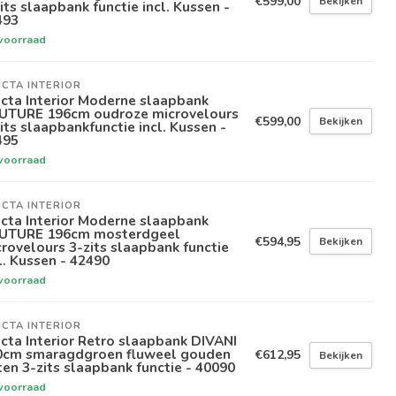
€599,00
Bekijken
its slaapbank functie incl. Kussen -
493
voorraad
ICTA INTERIOR
icta Interior Moderne slaapbank
UTURE 196cm oudroze microvelours
€599,00
Bekijken
its slaapbankfunctie incl. Kussen -
495
voorraad
ICTA INTERIOR
icta Interior Moderne slaapbank
UTURE 196cm mosterdgeel
€594,95
Bekijken
rovelours 3-zits slaapbank functie
l. Kussen - 42490
voorraad
ICTA INTERIOR
icta Interior Retro slaapbank DIVANI
0cm smaragdgroen fluweel gouden
€612,95
Bekijken
en 3-zits slaapbank functie - 40090
voorraad