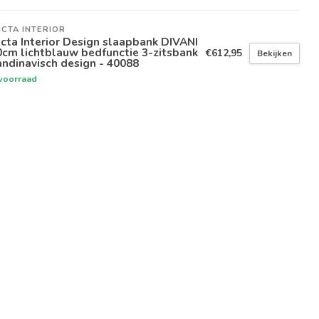
ICTA INTERIOR
icta Interior Design slaapbank DIVANI
cm lichtblauw bedfunctie 3-zitsbank
€612,95
Bekijken
ndinavisch design - 40088
voorraad