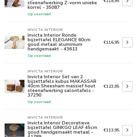
€118,95
steenafwerking Z-vorm unieke
korrel - 35087
Op voorraad
INVICTA INTERIOR
Invicta Interior Ronde
bijzettafel ELEGANCE 60cm
€116,95
goud metaal aluminium
handgemaakt - 43613
Op voorraad
INVICTA INTERIOR
Invicta Interior Set van 2
bijzettafels kubus MAKASSAR
40cm Sheesham massief hout
€123,95
steenafwerking salontafels -
37290
Op voorraad
INVICTA INTERIOR
Invicta Interior Decoratieve
bijzettafel GINKGO LEAF 45cm
€113,95
goud handgemaakt metaal -
41789