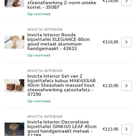
€118,95
steenafwerking Z-vorm unieke
korrel - 35087
Op voorraad
INVICTA INTERIOR
Invicta Interior Ronde
bijzettafel ELEGANCE 60cm
€116,95
goud metaal aluminium
handgemaakt - 43613
Op voorraad
INVICTA INTERIOR
Invicta Interior Set van 2
bijzettafels kubus MAKASSAR
40cm Sheesham massief hout
€123,95
steenafwerking salontafels -
37290
Op voorraad
INVICTA INTERIOR
Invicta Interior Decoratieve
bijzettafel GINKGO LEAF 45cm
€113,95
goud handgemaakt metaal -
41789