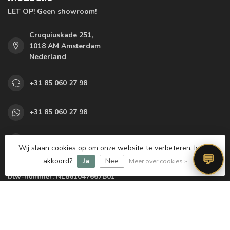
LET OP! Geen showroom!
Cruquiuskade 251,
1018 AM Amsterdam
Nederland
+31 85 060 27 98
+31 85 060 27 98
info@meubello.nl
Wij slaan cookies op om onze website te verbeteren. Is dat
💬
akkoord?
Ja
Nee
Meer over cookies »
KVK nummer:
77563433
btw-nummer:
NL861047667B01
Categorieën