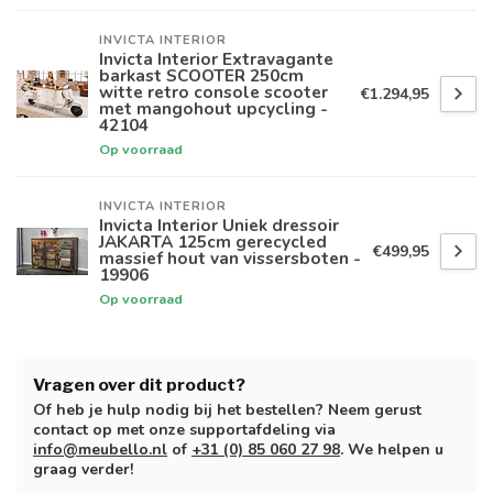
INVICTA INTERIOR
Invicta Interior Extravagante
barkast SCOOTER 250cm
witte retro console scooter
€1.294,95
met mangohout upcycling -
42104
Op voorraad
INVICTA INTERIOR
Invicta Interior Uniek dressoir
JAKARTA 125cm gerecycled
€499,95
massief hout van vissersboten -
19906
Op voorraad
Vragen over dit product?
Of heb je hulp nodig bij het bestellen? Neem gerust
contact op met onze supportafdeling via
info@meubello.nl
of
+31 (0) 85 060 27 98
. We helpen u
graag verder!