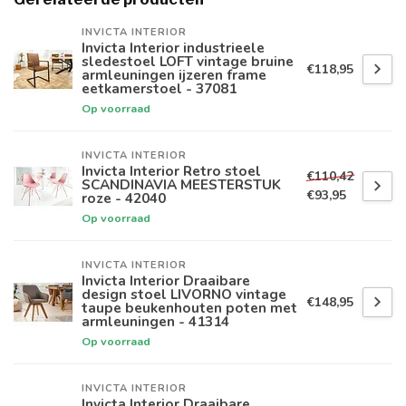
INVICTA INTERIOR
Invicta Interior industrieele
sledestoel LOFT vintage bruine
€118,95
armleuningen ijzeren frame
eetkamerstoel - 37081
Op voorraad
INVICTA INTERIOR
Invicta Interior Retro stoel
€110,42
SCANDINAVIA MEESTERSTUK
€93,95
roze - 42040
Op voorraad
INVICTA INTERIOR
Invicta Interior Draaibare
design stoel LIVORNO vintage
€148,95
taupe beukenhouten poten met
armleuningen - 41314
Op voorraad
INVICTA INTERIOR
Invicta Interior Draaibare