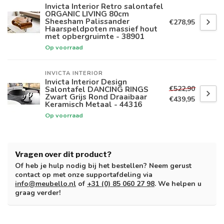
Invicta Interior Retro salontafel
ORGANIC LIVING 80cm
Sheesham Palissander
€278,95
Haarspeldpoten massief hout
met opbergruimte - 38901
Op voorraad
INVICTA INTERIOR
Invicta Interior Design
€522,90
Salontafel DANCING RINGS
Zwart Grijs Rond Draaibaar
€439,95
Keramisch Metaal - 44316
Op voorraad
Vragen over dit product?
Of heb je hulp nodig bij het bestellen? Neem gerust
contact op met onze supportafdeling via
info@meubello.nl
of
+31 (0) 85 060 27 98
. We helpen u
graag verder!