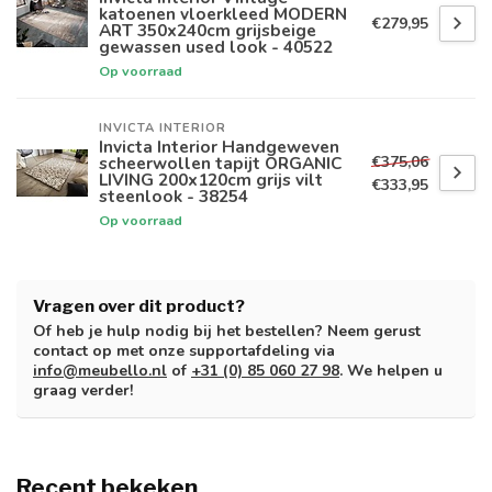
katoenen vloerkleed MODERN
€279,95
ART 350x240cm grijsbeige
gewassen used look - 40522
Op voorraad
INVICTA INTERIOR
Invicta Interior Handgeweven
€375,06
scheerwollen tapijt ORGANIC
LIVING 200x120cm grijs vilt
€333,95
steenlook - 38254
Op voorraad
Vragen over dit product?
Of heb je hulp nodig bij het bestellen? Neem gerust
contact op met onze supportafdeling via
info@meubello.nl
of
+31 (0) 85 060 27 98
. We helpen u
graag verder!
Recent bekeken