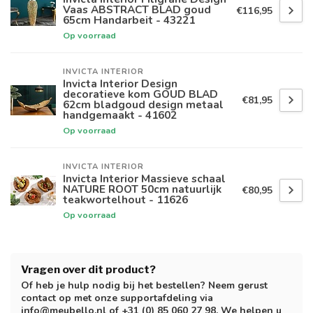
Vaas ABSTRACT BLAD goud
€116,95
65cm Handarbeit - 43221
Op voorraad
INVICTA INTERIOR
Invicta Interior Design
decoratieve kom GOUD BLAD
€81,95
62cm bladgoud design metaal
handgemaakt - 41602
Op voorraad
INVICTA INTERIOR
Invicta Interior Massieve schaal
NATURE ROOT 50cm natuurlijk
€80,95
teakwortelhout - 11626
Op voorraad
Vragen over dit product?
Of heb je hulp nodig bij het bestellen? Neem gerust
contact op met onze supportafdeling via
info@meubello.nl
of
+31 (0) 85 060 27 98
. We helpen u