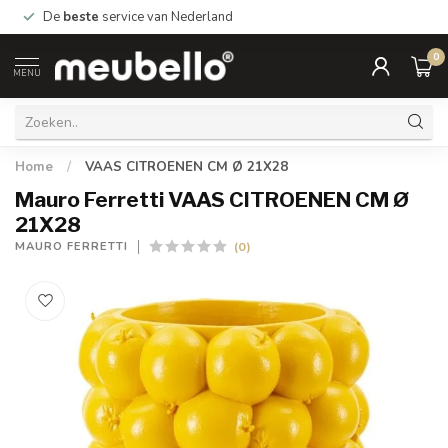
De
beste
service van Nederland
0
MENU
Home
/
VAAS CITROENEN CM Ø 21X28
Mauro Ferretti VAAS CITROENEN CM Ø
21X28
(0)
MAURO FERRETTI