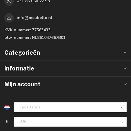
+31 85 060 27 98
info@meubello.nl
KVK nummer:
77563433
btw-nummer:
NL861047667B01
Categorieën
Informatie
Mijn account
€