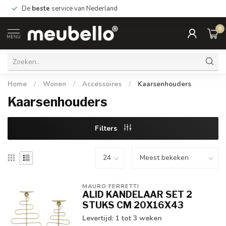
De
beste
service van Nederland
0
MENU
Home
/
Wonen
/
Accessoires
/
Kaarsenhouders
Kaarsenhouders
Filters
MAURO FERRETTI
ALID KANDELAAR SET 2
STUKS CM 20X16X43
Levertijd: 1 tot 3 weken