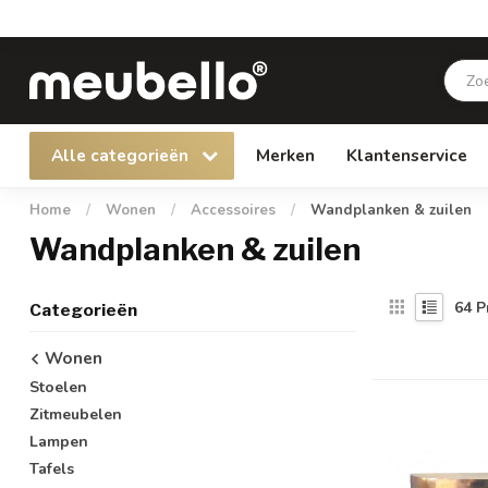
Alle categorieën
Merken
Klantenservice
Home
/
Wonen
/
Accessoires
/
Wandplanken & zuilen
Wandplanken & zuilen
64
P
Categorieën
Wonen
Stoelen
Zitmeubelen
Lampen
Tafels