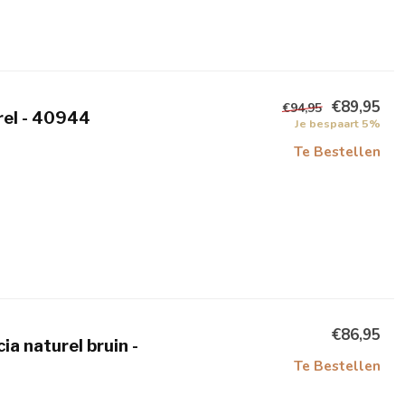
€89,95
€94,95
el - 40944
Je bespaart 5%
Te Bestellen
€86,95
a naturel bruin -
Te Bestellen