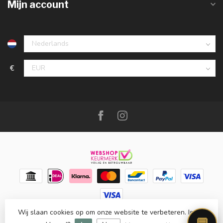
Mijn account
€
Wij slaan cookies op om onze website te verbeteren. Is dat
© Copyright 2026 Meubello®
- Powered by
Lightspeed
-