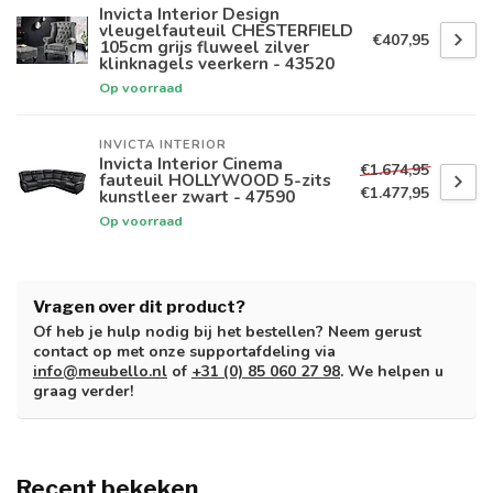
Invicta Interior Design
vleugelfauteuil CHESTERFIELD
€407,95
105cm grijs fluweel zilver
klinknagels veerkern - 43520
Op voorraad
INVICTA INTERIOR
Invicta Interior Cinema
€1.674,95
fauteuil HOLLYWOOD 5-zits
€1.477,95
kunstleer zwart - 47590
Op voorraad
Vragen over dit product?
Of heb je hulp nodig bij het bestellen? Neem gerust
contact op met onze supportafdeling via
info@meubello.nl
of
+31 (0) 85 060 27 98
. We helpen u
graag verder!
Recent bekeken