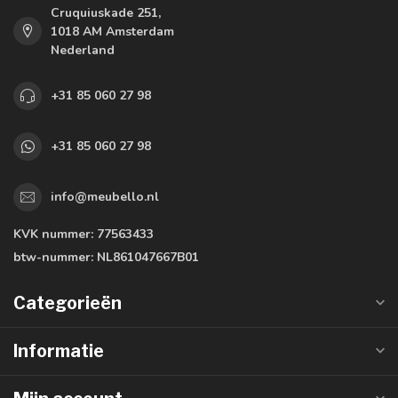
Cruquiuskade 251,
1018 AM Amsterdam
Nederland
+31 85 060 27 98
+31 85 060 27 98
info@meubello.nl
KVK nummer:
77563433
btw-nummer:
NL861047667B01
Categorieën
Informatie