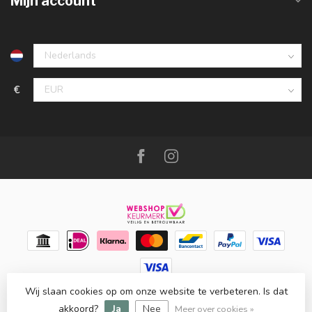
Mijn account
€
Wij slaan cookies op om onze website te verbeteren. Is dat
© Copyright 2026 Meubello®
- Powered by
Lightspeed
-
Lightspeed design
by
Dyvelopment
akkoord?
Ja
Nee
Meer over cookies »