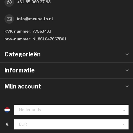
+31 85 060 27 98
info@meubello.nl
KVK nummer:
77563433
btw-nummer:
NL861047667B01
Categorieën
Informatie
Mijn account
€