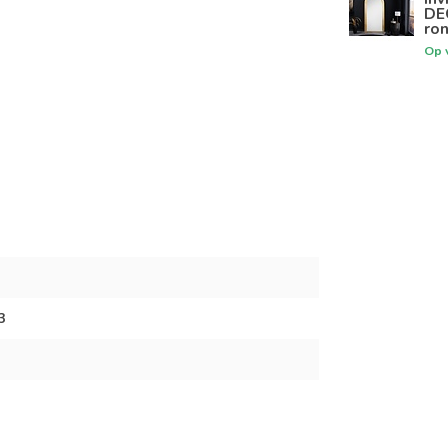
DE
ro
Op 
3