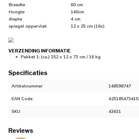
Breedte
60 cm
Hoogte
140cm
diepte
4 cm
spiegel oppervlak
12 x 25 cm (16x)
VERZENDING INFORMATIE
Pakket 1: (ca.) 152 x 12 x 73 cm / 16 kg
Specificaties
Artikelnummer
148598747
EAN Code
425185473415
SKU
43631
Reviews