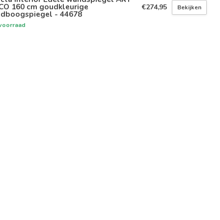
CO 160 cm goudkleurige
€274,95
Bekijken
ndboogspiegel - 44678
voorraad