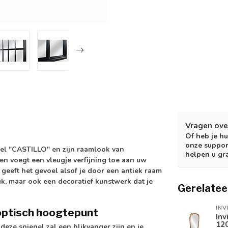
Vragen ove
Of heb je hu
onze suppor
gel "CASTILLO" en zijn raamlook van
helpen u gr
en voegt een vleugje verfijning toe aan uw
geeft het gevoel alsof je door een antiek raam
uk, maar ook een decoratief kunstwerk dat je
Gerelatee
INV
optisch hoogtepunt
Inv
120
eze spiegel zal een blikvanger zijn en je