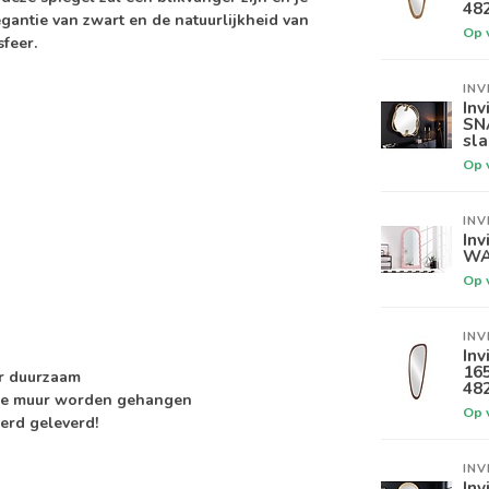
48
egantie van zwart en de natuurlijkheid van
Op 
feer.
INV
Inv
SN
sl
Op 
INV
Inv
WA
Op 
INV
Inv
16
r duurzaam
48
 de muur worden gehangen
Op 
erd geleverd!
INV
Inv