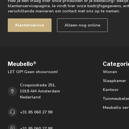
Heb je een vraag over onze producten of je bestelling? Bekij
klantenservicepagina. Je vindt hier onze bedrijfsgegevens, 
verschillende manieren om contact met ons op te nemen.
Klantenservice
Alleen nog online
Meubello®
Categori
LET OP! Geen showroom!
Wonen
Slaapkamer
Cruquiuskade 251,
Kantoor
1018 AM Amsterdam
Nederland
Tuinmeubele
Meubello ser
+31 85 060 27 98
+31 85 060 27 98