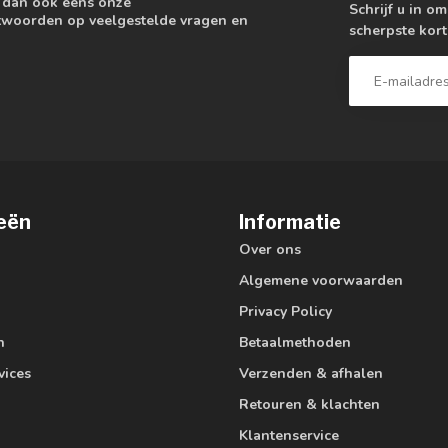
k dan ook eens onze
Schrijf u in o
antwoorden op veelgestelde vragen en
scherpste kort
eën
Informatie
Over ons
Algemene voorwaarden
Privacy Policy
n
Betaalmethoden
vices
Verzenden & afhalen
Retouren & klachten
Klantenservice