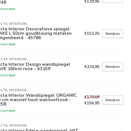
€139,95
248
voorraad
ICTA INTERIOR
icta Interior Decoratieve spiegel
AKE L 50cm goudkleurig metalen
€152,35
Bekijken
angenbeeld - 45786
voorraad
ICTA INTERIOR
icta Interior Design wandspiegel
€274,95
Bekijken
VE 160cm roze - 43159
voorraad
ICTA INTERIOR
icta Interior Wandspiegel ORGANIC
€170,66
5 cm massief hout walnootlook -
Bekijken
€156,95
258
voorraad
ICTA INTERIOR
icta Interior Edele wandspiegel ART