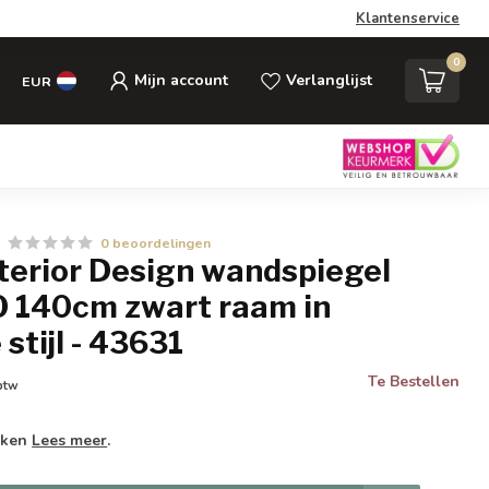
Klantenservice
0
Mijn account
Verlanglijst
EUR
0 beoordelingen
nterior Design wandspiegel
 140cm zwart raam in
 stijl - 43631
Te Bestellen
 btw
weken
Lees meer
.