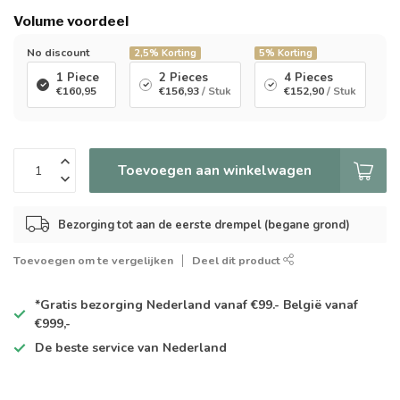
Volume voordeel
No discount
2,5%
Korting
5%
Korting
1 Piece
2 Pieces
4 Pieces
€160,95
€156,93
/ Stuk
€152,90
/ Stuk
Toevoegen aan winkelwagen
Bezorging tot aan de eerste drempel (begane grond)
Toevoegen om te vergelijken
Deel dit product
*Gratis
bezorging Nederland vanaf €99.- België vanaf
€999,-
De
beste
service van Nederland