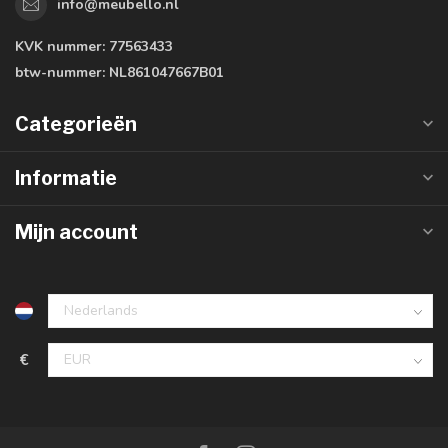
info@meubello.nl
KVK nummer:
77563433
btw-nummer:
NL861047667B01
Categorieën
Informatie
Mijn account
€