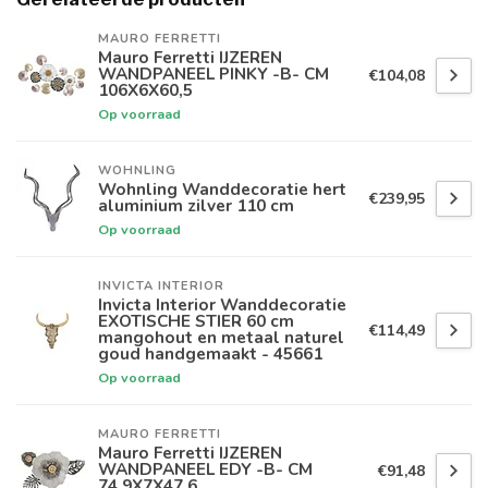
MAURO FERRETTI
Mauro Ferretti IJZEREN
WANDPANEEL PINKY -B- CM
€104,08
106X6X60,5
Op voorraad
WOHNLING
Wohnling Wanddecoratie hert
€239,95
aluminium zilver 110 cm
Op voorraad
INVICTA INTERIOR
Invicta Interior Wanddecoratie
EXOTISCHE STIER 60 cm
€114,49
mangohout en metaal naturel
goud handgemaakt - 45661
Op voorraad
MAURO FERRETTI
Mauro Ferretti IJZEREN
WANDPANEEL EDY -B- CM
€91,48
74,9X7X47,6