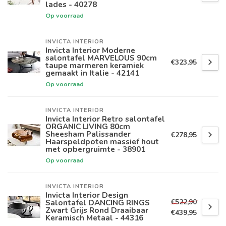
lades - 40278
Op voorraad
INVICTA INTERIOR
Invicta Interior Moderne
salontafel MARVELOUS 90cm
€323,95
taupe marmeren keramiek
gemaakt in Italie - 42141
Op voorraad
INVICTA INTERIOR
Invicta Interior Retro salontafel
ORGANIC LIVING 80cm
Sheesham Palissander
€278,95
Haarspeldpoten massief hout
met opbergruimte - 38901
Op voorraad
INVICTA INTERIOR
Invicta Interior Design
€522,90
Salontafel DANCING RINGS
Zwart Grijs Rond Draaibaar
€439,95
Keramisch Metaal - 44316