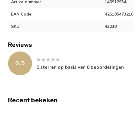
Artikelnummer
145912934
EAN Code
425185473216
SKU
43238
Reviews
0
/
5
0
sterren op basis van
0
beoordelingen
Recent bekeken