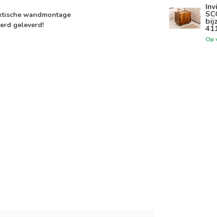
Inv
SC
aktische wandmontage
bij
erd geleverd!
41
Op 