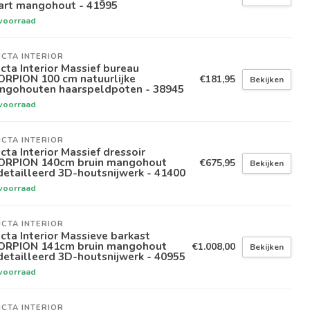
art mangohout - 41995
voorraad
ICTA INTERIOR
icta Interior Massief bureau
ORPION 100 cm natuurlijke
€181,95
Bekijken
ngohouten haarspeldpoten - 38945
voorraad
ICTA INTERIOR
icta Interior Massief dressoir
ORPION 140cm bruin mangohout
€675,95
Bekijken
etailleerd 3D-houtsnijwerk - 41400
voorraad
ICTA INTERIOR
icta Interior Massieve barkast
ORPION 141cm bruin mangohout
€1.008,00
Bekijken
etailleerd 3D-houtsnijwerk - 40955
voorraad
ICTA INTERIOR