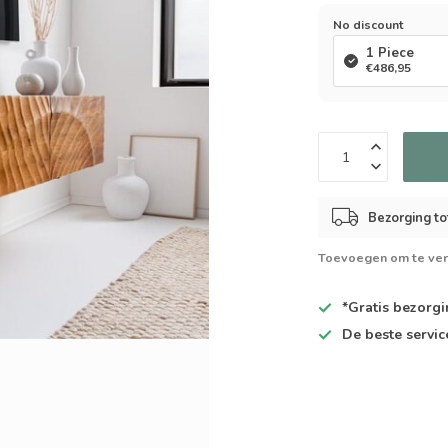
No discount
1 Piece
€486,95
Bezorging to
Toevoegen om te ver
*Gratis
bezorgin
De
beste
servic