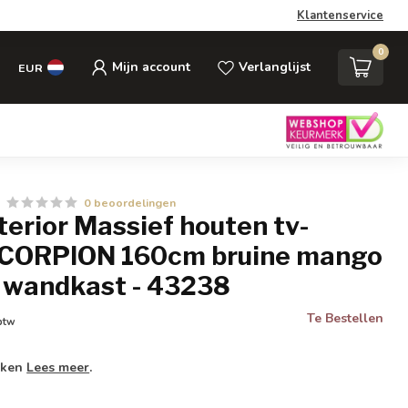
Klantenservice
0
Mijn account
Verlanglijst
EUR
0 beoordelingen
nterior Massief houten tv-
CORPION 160cm bruine mango
 wandkast - 43238
Te Bestellen
 btw
weken
Lees meer
.