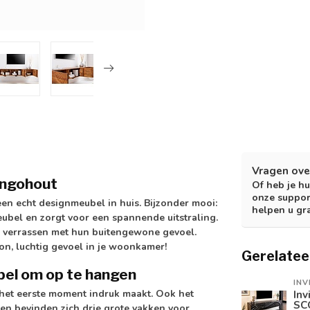
Vragen ove
angohout
Of heb je hu
onze suppor
een echt designmeubel in huis. Bijzonder mooi:
helpen u gr
eubel
en zorgt voor een spannende uitstraling.
n verrassen met hun buitengewone gevoel.
on, luchtig gevoel in je woonkamer!
Gerelatee
bel om op te hangen
INV
af het eerste moment indruk maakt. Ook het
Inv
SC
ren bevinden zich drie grote vakken voor