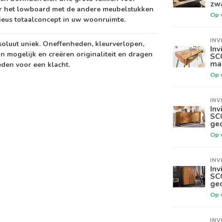
zw
r het
lowboard
met de andere meubelstukken
Op 
ieus totaalconcept in uw woonruimte.
INV
soluut uniek. Oneffenheden, kleurverlopen,
Inv
jn mogelijk en creëren originaliteit en dragen
SC
ma
eden voor een klacht.
Op 
INV
Inv
SC
ged
Op 
INV
Inv
SC
ged
Op 
INV